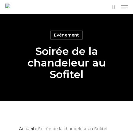
Men
Skip
to
search
main
content
Événement
Soirée de la
chandeleur au
Sofitel
Accueil
»
Soirée de la chandeleur au Sofitel