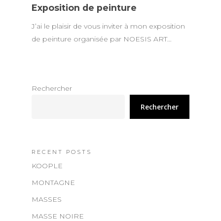
Exposition de peinture
J’ai le plaisir de vous inviter à mon exposition
de peinture organisée par NOESIS ART…
Rechercher
Rechercher
RECENT POSTS
KOOPLE
MONTAGNE
MASSES
MASSE NOIRE