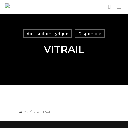
Men
Skip
to
search
main
content
Abstraction Lyrique
Disponible
VITRAIL
Accueil
»
VITRAIL