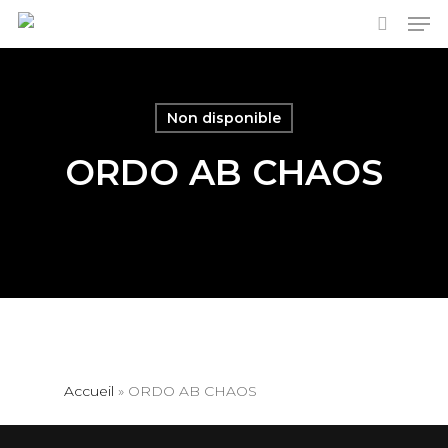
Men
Skip
to
search
main
content
Non disponible
ORDO AB CHAOS
Accueil
»
ORDO AB CHAOS