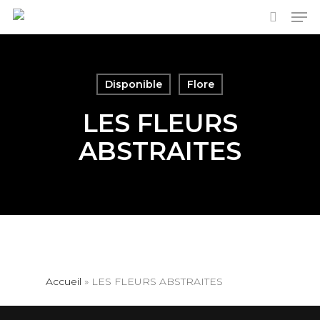
Men
Skip
to
search
main
content
Disponible
Flore
LES FLEURS
ABSTRAITES
Accueil
»
LES FLEURS ABSTRAITES