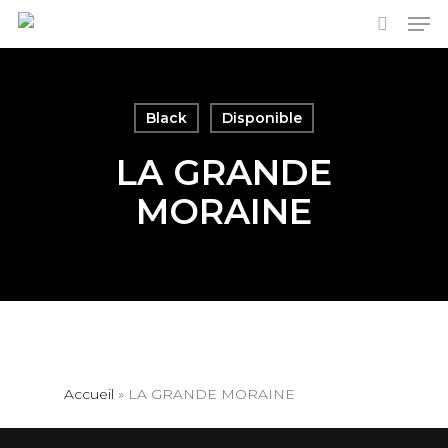
Men
Skip
to
search
main
content
Black
Disponible
LA GRANDE
MORAINE
Accueil
»
LA GRANDE MORAINE